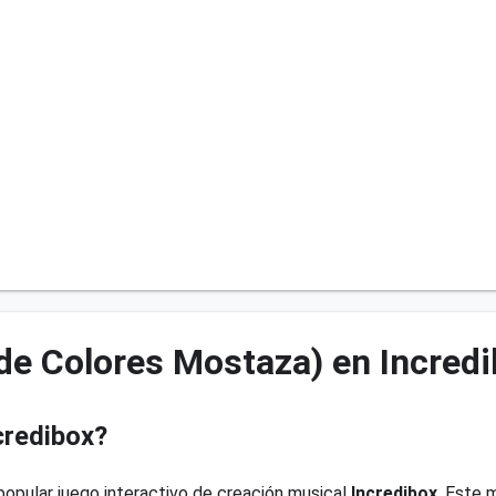
de Colores Mostaza) en Incred
credibox?
opular juego interactivo de creación musical
Incredibox
. Este 