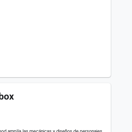
ibox
mod amplía las mecánicas y diseños de personajes